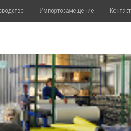
зводство
Импортозамещение
Контак